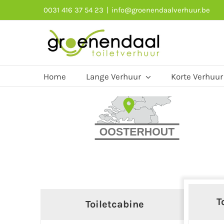
Skip
0031 416 37 54 23
|
info@groenendaalverhuur.be
to
content
Home
Lange Verhuur
Korte Verhuur
T
Toiletcabine