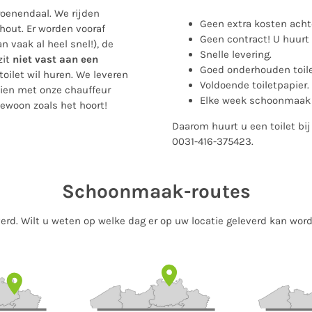
roenendaal. We rijden
Geen extra kosten acht
hout. Er worden vooraf
Geen contract! U huurt 
n vaak al heel snel!), de
Snelle levering.
zit
niet vast aan een
Goed onderhouden toile
toilet wil huren. We leveren
Voldoende toiletpapier.
ien met onze chauffeur
Elke week schoonmaak v
Gewoon zoals het hoort!
Daarom huurt u een toilet bi
0031-416-375423.
Schoonmaak-routes
everd. Wilt u weten op welke dag er op uw locatie geleverd kan wo