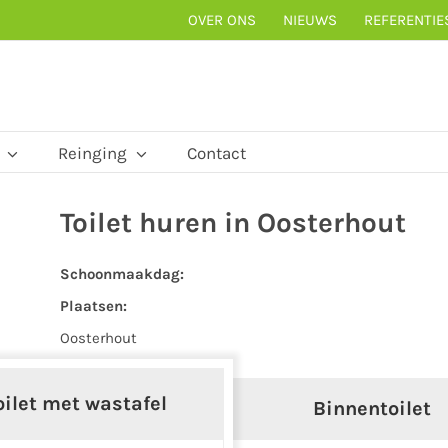
OVER ONS
NIEUWS
REFERENTIE
Reinging
Contact
Toilet huren in Oosterhout
Schoonmaakdag:
Plaatsen:
Oosterhout
oilet met wastafel
Binnentoilet