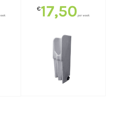
17,50
€
week
per week