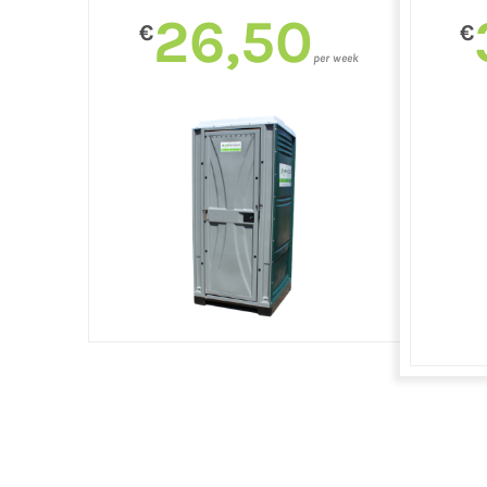
26,50
€
€
per week