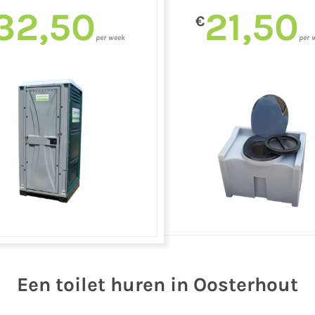
32,50
21,50
€
per week
per 
Een toilet huren in Oosterhout