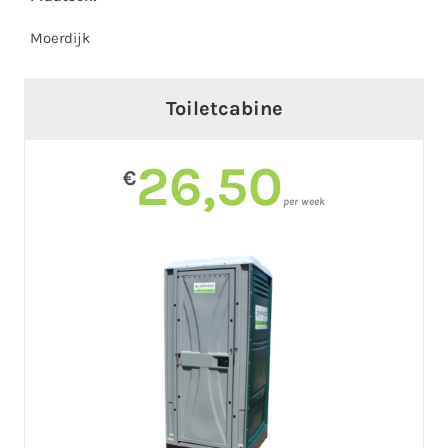
Moerdijk
Toiletcabine
26,50
€
per week