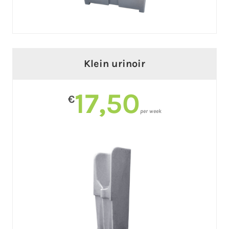
Klein urinoir
17,50
€
per week