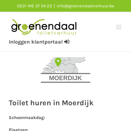
Skip
0031 416 37 54 23
|
info@groenendaalverhuur.be
to
content
Inloggen klantportaal
Toilet huren in Moerdijk
Schoonmaakdag:
Plaatsen: