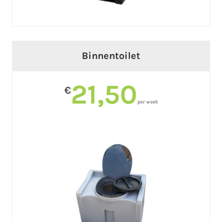
Binnentoilet
21,50
€
per week