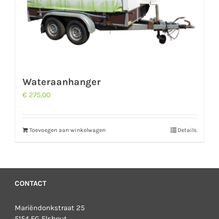
Wateraanhanger
€
275,00
Toevoegen aan winkelwagen
Details
CONTACT
Mariëndonkstraat 25
5154 EG Elshout