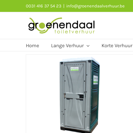
Skip
0031 416 37 54 23
|
info@groenendaalverhuur.be
to
content
Home
Lange Verhuur
Korte Verhuur