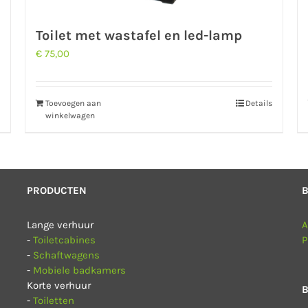
Toilet met wastafel en led-lamp
€
75,00
Toevoegen aan
Details
winkelwagen
PRODUCTEN
Lange verhuur
A
-
Toiletcabines
P
-
Schaftwagens
-
Mobiele badkamers
Korte verhuur
B
-
Toiletten