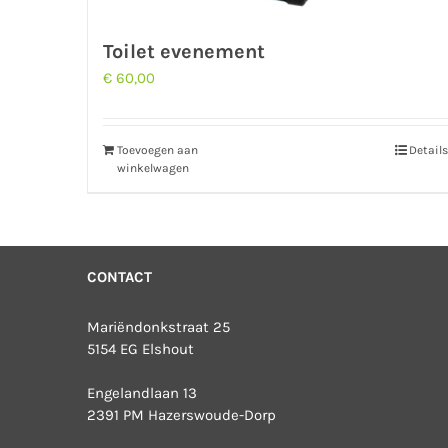
Toilet evenement
€
60,00
Toevoegen aan
Details
winkelwagen
CONTACT
Mariëndonkstraat 25
5154 EG Elshout
Engelandlaan 13
2391 PM Hazerswoude-Dorp